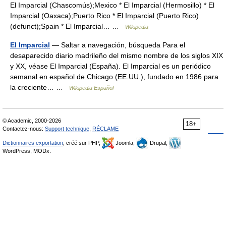
El Imparcial (Chascomús);Mexico * El Imparcial (Hermosillo) * El
Imparcial (Oaxaca);Puerto Rico * El Imparcial (Puerto Rico)
(defunct);Spain * El Imparcial… …
Wikipedia
El Imparcial
— Saltar a navegación, búsqueda Para el
desaparecido diario madrileño del mismo nombre de los siglos XIX
y XX, véase El Imparcial (España). El Imparcial es un periódico
semanal en español de Chicago (EE.UU.), fundado en 1986 para
la creciente… …
Wikipedia Español
© Academic, 2000-2026
18+
Contactez-nous:
Support technique
,
RÉCLAME
Dictionnaires exportation
, créé sur PHP,
Joomla,
Drupal,
WordPress, MODx.