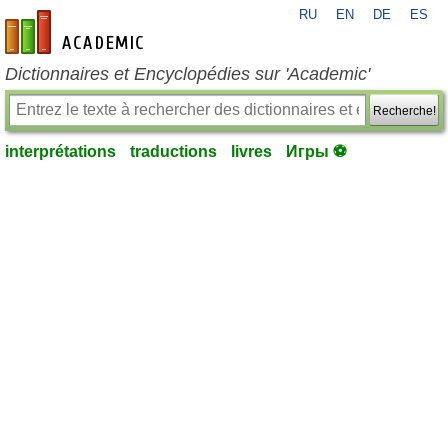
RU
EN
DE
ES
fr-academic.com
Dictionnaires et Encyclopédies sur 'Academic'
Recherche!
interprétations
traductions
livres
Игры ⚽