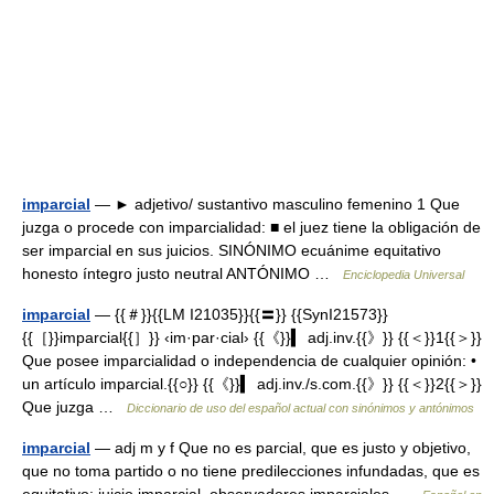
imparcial
— ► adjetivo/ sustantivo masculino femenino 1 Que
juzga o procede con imparcialidad: ■ el juez tiene la obligación de
ser imparcial en sus juicios. SINÓNIMO ecuánime equitativo
honesto íntegro justo neutral ANTÓNIMO …
Enciclopedia Universal
imparcial
— {{＃}}{{LM I21035}}{{〓}} {{SynI21573}}
{{［}}imparcial{{］}} ‹im·par·cial› {{《}}▍ adj.inv.{{》}} {{＜}}1{{＞}}
Que posee imparcialidad o independencia de cualquier opinión: •
un artículo imparcial.{{○}} {{《}}▍ adj.inv./s.com.{{》}} {{＜}}2{{＞}}
Que juzga …
Diccionario de uso del español actual con sinónimos y antónimos
imparcial
— adj m y f Que no es parcial, que es justo y objetivo,
que no toma partido o no tiene predilecciones infundadas, que es