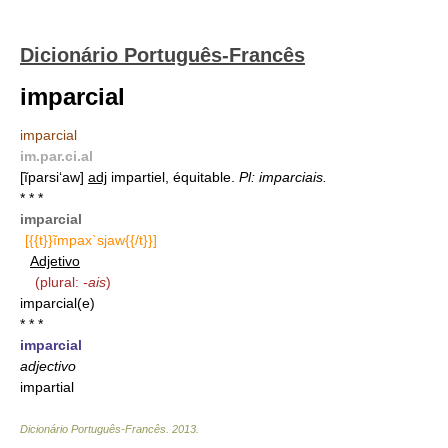
Dicionário Português-Francês
imparcial
imparcial
im.par.ci.al
[ĩparsi‘aw]
adj
impartiel, équitable.
Pl: imparciais.
* * *
imparcial
[{{t}}ĩmpax`sjaw{{/t}}]
Adjetivo
(plural:
-ais
)
imparcial(e)
* * *
imparcial
adjectivo
impartial
Dicionário Português-Francês
.
2013
.