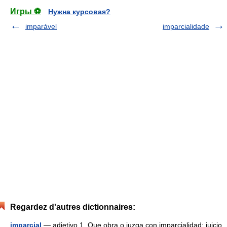
Игры ⚽
Нужна курсовая?
imparável
imparcialidade
Regardez d'autres dictionnaires:
imparcial
— adjetivo 1. Que obra o juzga con imparcialidad: juicio