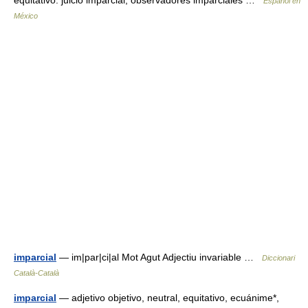
equitativo: juicio imparcial, observadores imparciales …
Español en
México
imparcial
— im|par|ci|al Mot Agut Adjectiu invariable …
Diccionari
Català-Català
imparcial
— adjetivo objetivo, neutral, equitativo, ecuánime*,